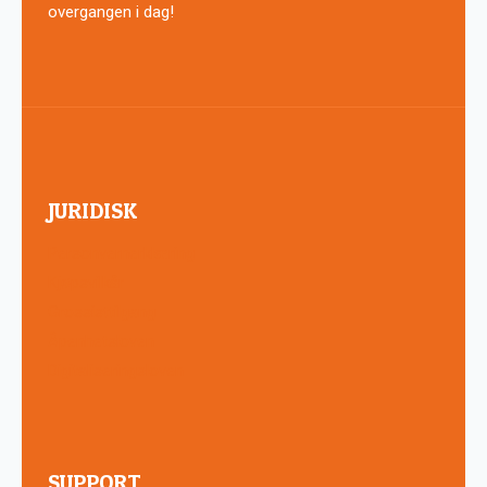
overgangen i dag!
JURIDISK
Personvernerklæring
Kjøpsvilkår
Grossisttilgang
Åpenhetsloven
Digitaliseringsloven
SUPPORT